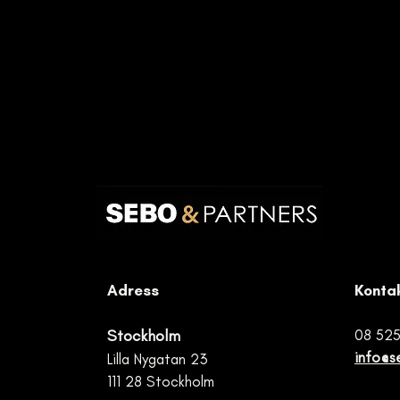
Adress
Konta
Stockholm
08 525
info@s
L
illa Nygatan 23
111 28 Stockholm