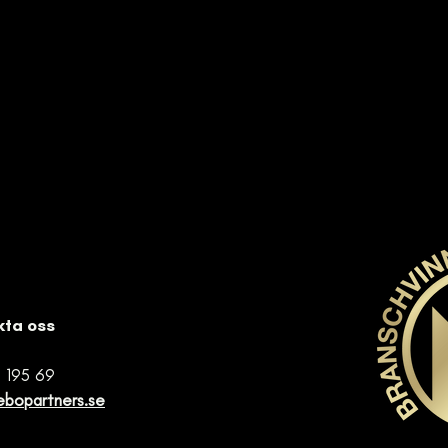
kta oss
 195 69
ebopartners.se