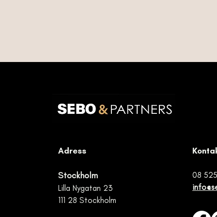
Adress
Konta
Stockholm
08 525
info@s
L
illa Nygatan 23
111 28 Stockholm