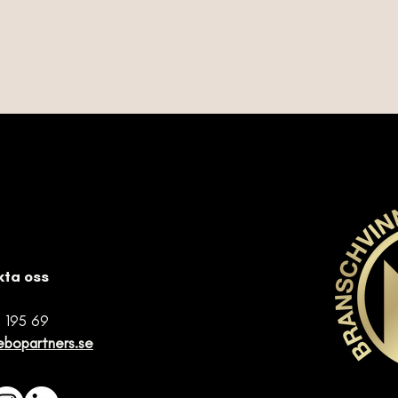
kta oss
 195 69
ebopartners.se